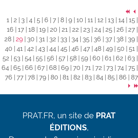
1
2
3
4
5
6
7
8
9
10
11
12
13
14
15
16
17
18
19
20
21
22
23
24
25
26
27
28
29
30
31
32
33
34
35
36
37
38
39
40
41
42
43
44
45
46
47
48
49
50
51
52
53
54
55
56
57
58
59
60
61
62
63
64
65
66
67
68
69
70
71
72
73
74
75
76
77
78
79
80
81
82
83
84
85
86
87
PRAT.FR, un site de
PRAT
ÉDITIONS
,