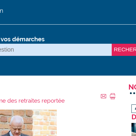
on
s vos démarches
RECHE
N
e des retraites reportée
D