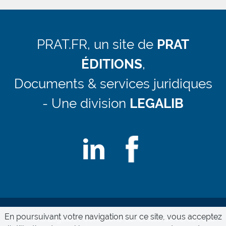
PRAT.FR, un site de
PRAT
ÉDITIONS
,
Documents & services juridiques
- Une division
LEGALIB
En poursuivant votre navigation sur ce site, vous acceptez
Mentions Légales
Conditions Génerales de Vente
Qui