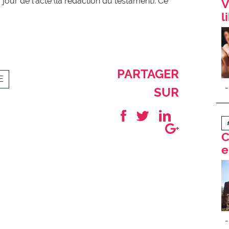
u jour de l’acte (la rédaction du testament). Ce
V
l
PARTAGER
E
SUR
C
e