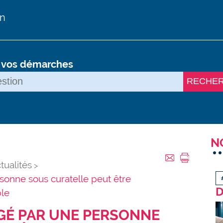
on
s vos démarches
RECHE
N
tualités
sonne sous curatelle peut être
D
ble
GÉ PAR UNE PERSONNE