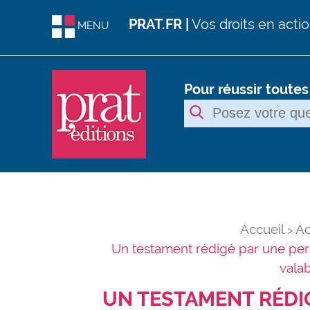
PRAT.FR |
Vos droits en acti
MENU
Pour réussir toute
Accueil
Ac
Un testament rédigé par une per
vala
UN TESTAMENT RÉDI