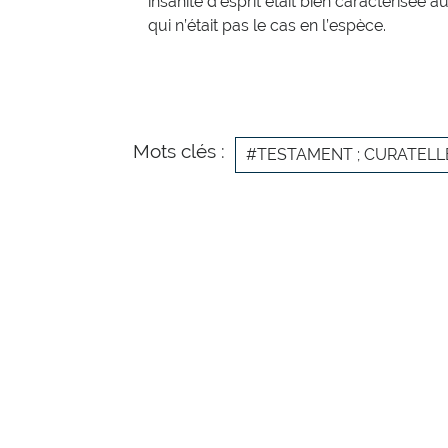
insanité d’esprit était bien caractérisée a
qui n’était pas le cas en l’espèce.
Mots clés :
#TESTAMENT ; CURATELL