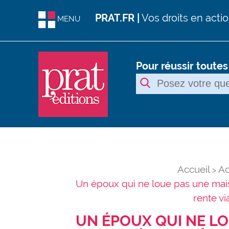
PRAT.FR |
Vos droits en acti
MENU
Pour réussir toute
Accueil
Ac
Un époux qui ne loue pas une mais
rente v
UN ÉPOUX QUI NE L