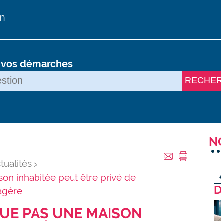
on
s vos démarches
RECHE
N
tualités
on inhabitée peut être privé de
D
iagère
OUE PAS UNE MAISON